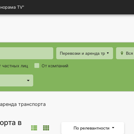
анорама TV"
Перевозки и аренда транспорта
Вся
т частных лиц
От компаний
 аренда транспорта
орта в
По релевантности