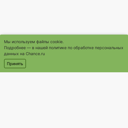
Мы используем файлы cookie.
Подробнее — в нашей
политике по обработке персональных
данных на Chance.ru
Принять
© 1996–2026 Сайт бесплатных объявлений «Шанс.Ру»
® «Шанс», «chance» являются зарегистрированными товарными
знаками
Объявления
Магазины
Услуги
Помощь
Контакты