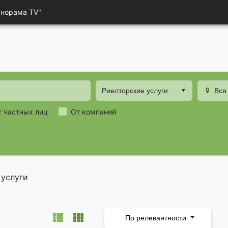
анорама TV"
Риелторские услуги
Вся
т частных лиц
От компаний
 услуги
По релевантности