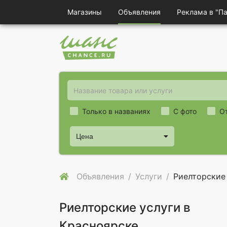
Магазины
Объявления
Реклама в "П
Только в названиях
С фото
О
Цена
Объявления
Услуги
Риелторские
Риелторские услуги в
Красноярске