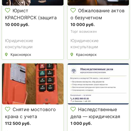
Юрист
Обжалование актов
КРАСНОЯРСК (защита
о безучетном
в суде)
потреблении
10 000 руб.
10 000 руб.
электрической энергии
Торг возможен
Юридические
Юридические
консультации
консультации
Красноярск
Красноярск
Снятие мостового
Наследственные
крана с учета
дела — юридическая
Ростехнадзора
консультация
112 500 руб.
1 000 руб.