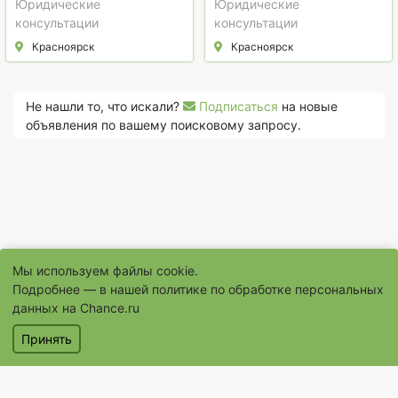
Юридические
Юридические
консультации
консультации
Красноярск
Красноярск
Не нашли то, что искали?
Подписаться
на новые
объявления по вашему поисковому запросу.
Мы используем файлы cookie.
Подробнее — в нашей
политике по обработке персональных
данных на Chance.ru
© 1996–2026 Сайт бесплатных объявлений «Шанс.Ру»
Принять
® «Шанс», «chance» являются зарегистрированными товарными
знаками