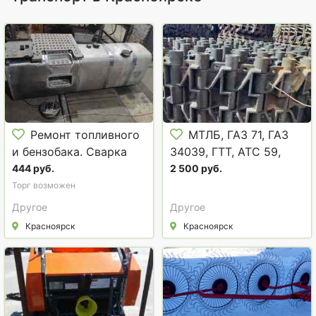
Ремонт топливного
МТЛБ, ГАЗ 71, ГАЗ
и бензобака. Сварка
34039, ГТТ, АТС 59,
чугунного блока
БМП ЗАПАСНЫЕ
444 руб.
2 500 руб.
аргоном. Ремонт
ЧАСТИ
Торг возможен
коллектора
Другое
Другое
Красноярск
Красноярск