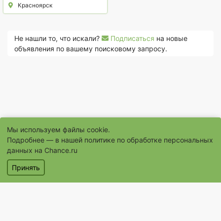
Красноярск
Не нашли то, что искали?
Подписаться
на новые
объявления по вашему поисковому запросу.
Мы используем файлы cookie.
Подробнее — в нашей
политике по обработке персональных
данных на Chance.ru
© 1996–2026 Сайт бесплатных объявлений «Шанс.Ру»
Принять
® «Шанс», «chance» являются зарегистрированными товарными
знаками
Объявления
Магазины
Услуги
Помощь
Контакты
Условия использования