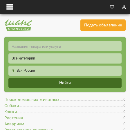
Подать объявление
Все категории
Вся Россия
Найти
Поиск домашних животных
0
Собаки
0
Кошки
0
Растения
0
Аквариум
0
Экзотические животные
0