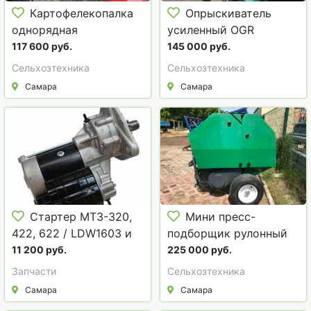
Картофелекопалка
Опрыскиватель
однорядная
усиленный OGR
600л-12м
117 600 руб.
145 000 руб.
Сельхозтехника
Сельхозтехника
Самара
Самара
Стартер МТЗ-320,
Мини пресс-
422, 622 / LDW1603 и
подборщик рулонный
LDW2204
ПР-60
11 200 руб.
225 000 руб.
Запчасти
Сельхозтехника
Самара
Самара