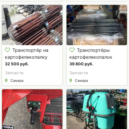
Транспортёр на
Транспортёры
картофелекопалку
картофелекопалок
Виракс ( Wirax )
32 500 руб.
39 800 руб.
Запчасти
Запчасти
Самара
Самара