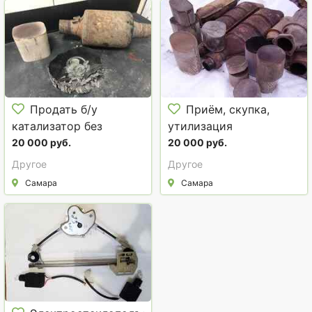
Продать б/у
Приём, скупка,
катализатор без
утилизация
посредников
отработанных
20 000 руб.
20 000 руб.
катализаторов.
Другое
Другое
Самара
Самара