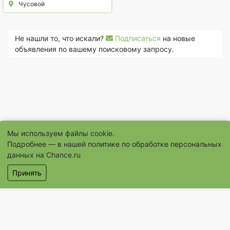
Чусовой
Не нашли то, что искали?
Подписаться
на новые
объявления по вашему поисковому запросу.
Мы используем файлы cookie.
Подробнее — в нашей
политике по обработке персональных
данных на Chance.ru
© 1996–2026 Сайт бесплатных объявлений «Шанс.Ру»
Принять
® «Шанс», «chance» являются зарегистрированными товарными
знаками
Объявления
Магазины
Услуги
Помощь
Контакты
Условия использования