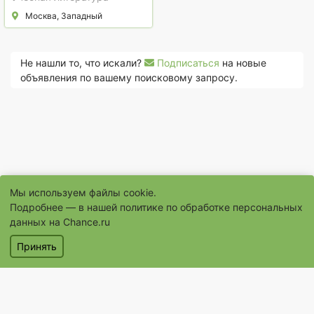
Москва, Западный
Не нашли то, что искали?
Подписаться
на новые
объявления по вашему поисковому запросу.
Мы используем файлы cookie.
Подробнее — в нашей
политике по обработке персональных
данных на Chance.ru
© 1996–2026 Сайт бесплатных объявлений «Шанс.Ру»
Принять
® «Шанс», «chance» являются зарегистрированными товарными
знаками
Объявления
Магазины
Услуги
Помощь
Контакты