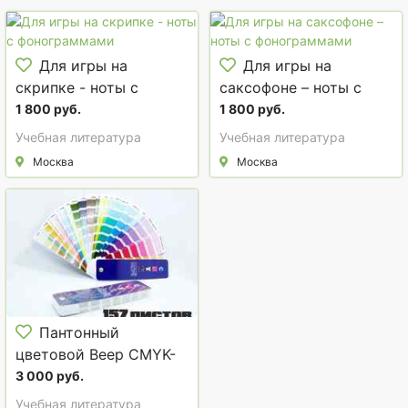
Для игры на
Для игры на
скрипке - ноты с
саксофоне – ноты с
фонограммами
фонограммами
1 800 руб.
1 800 руб.
Учебная литература
Учебная литература
Москва
Москва
Пантонный
цветовой Веер CMYK-
to-PC (PANTONE Color
3 000 руб.
Bridge)
Учебная литература