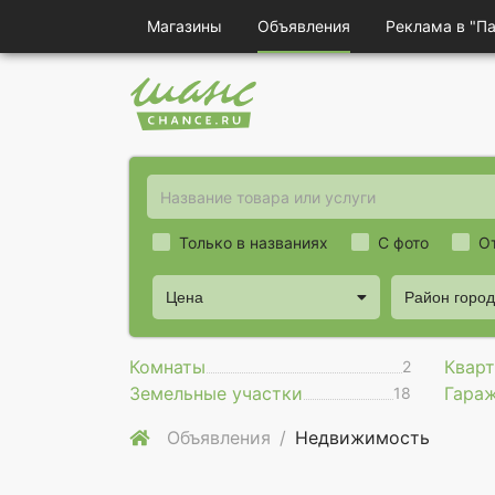
Магазины
Объявления
Реклама в "П
Только в названиях
С фото
О
Цена
Район горо
Комнаты
Квар
2
Земельные участки
Гара
18
Объявления
Недвижимость