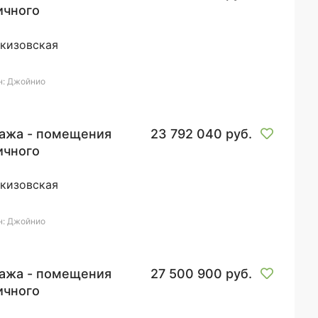
ичного
ачения
кизовская
н: Джойнио
ажа - помещения
23 792 040 руб.
ичного
ачения
кизовская
н: Джойнио
ажа - помещения
27 500 900 руб.
ичного
ачения