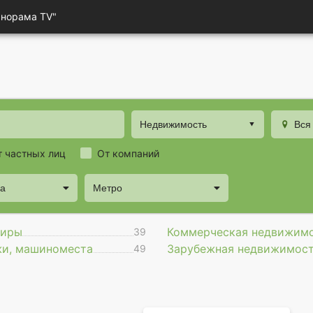
анорама TV"
Недвижимость
Вся
т частных лиц
От компаний
да
Метро
тиры
Коммерческая недвижим
39
жи, машиноместа
Зарубежная недвижимос
49