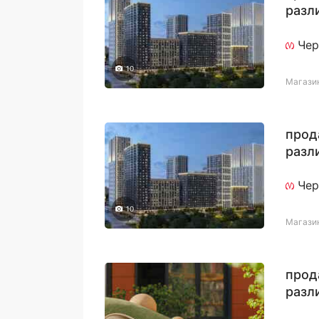
разл
назн
Чер
10
Магази
прод
разл
назн
Чер
10
Магази
прод
разл
назн