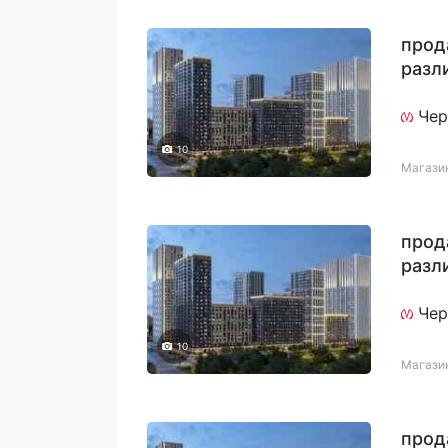
прод
разл
назн
Чер
10
Магази
прод
разл
назн
Чер
10
Магази
прод