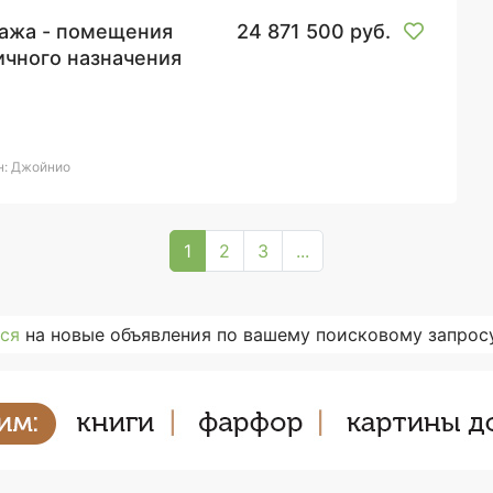
ажа - помещения
24 871 500 руб.
ичного назначения
н: Джойнио
1
2
3
...
ся
на новые объявления по вашему поисковому запросу