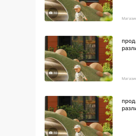
10
Магази
прод
разл
10
Магази
прод
разл
10