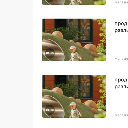
Магази
прод
разл
10
Магази
прод
разл
назн
10
Магази