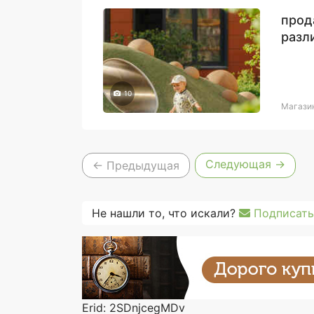
прод
разл
10
Магази
Следующая →
← Предыдущая
Не нашли то, что искали?
Подписать
Erid: 2SDnjcegMDv