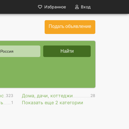
Избранное
Вход
Подать объявление
Найти
 Россия
ость
Дома, дачи, коттеджи
323
28
ть
Показать еще 2 категории
1