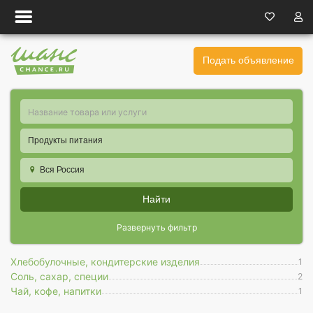
Подать объявление
Продукты питания
Вся Россия
Найти
Развернуть фильтр
Хлебобулочные, кондитерские изделия
1
Соль, сахар, специи
2
Чай, кофе, напитки
1