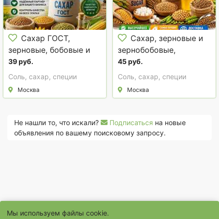
Сахар ГОСТ,
Сахар, зерновые и
зерновые, бобовые и
зернобобовые,
масличные культуры
масличные культуры,
39 руб.
45 руб.
оптом на экспорт в
корма
Соль, сахар, специи
Соль, сахар, специи
СНГ
Москва
Москва
Не нашли то, что искали?
Подписаться
на новые
объявления по вашему поисковому запросу.
Мы используем файлы cookie.