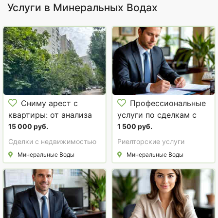
Услуги в Минеральных Водах
Сниму арест с
Профессиональные
квартиры: от анализа
услуги по сделкам с
до чистой выписки
недвижимостью
15 000 руб.
1 500 руб.
ЕГРН
Сделки с недвижимостью
Риелторские услуги
Минеральные Воды
Минеральные Воды