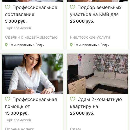
Профессиональное
Подбор земельных
составление
участков на КМВ для
договоров купли-
строительства Вашего
5 000 руб.
25 000 руб.
продажи
идеального дома
Торг возможен
недвижимости
Сделки с недвижимостью
Риелторские услуги
Минеральные Воды
Минеральные Воды
Профессиональная
Сдам 2-комнатную
помощь от
квартиру на
юридического
длительный срок, 44
15 000 руб.
25 000 руб.
агентства «Выбор
м²
Торг возможен
КМВ» в Минеральных
Прочие услуги
Сдам