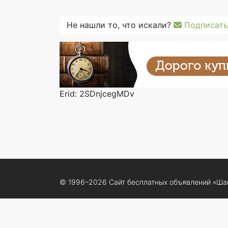
Не нашли то, что искали?
Подписать
Erid: 2SDnjcegMDv
© 1996–2026 Сайт бесплатных объявлений «Ша
® «Шанс», «chance» являются зарегистрирова
знаками