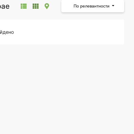
рае
По релевантности
айдено