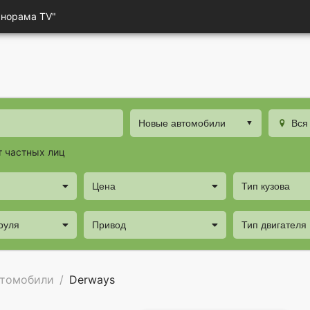
анорама TV"
Новые автомобили
Вся
т частных лиц
Цена
Тип кузова
руля
Привод
Тип двигателя
втомобили
Derways