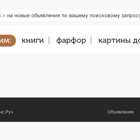
ся
на новые объявления по вашему поисковому запросу
нс.Ру»
Объявления
нными товарными