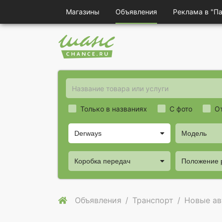
Магазины
Объявления
Реклама в "П
Только в названиях
С фото
О
Derways
Модель
Коробка передач
Положение 
Объявления
Транспорт
Новые а