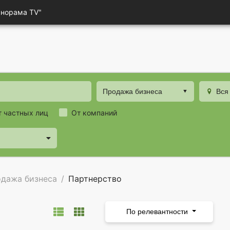
анорама TV"
Продажа бизнеса
Вся
т частных лиц
От компаний
дажа бизнеса
Партнерство
По релевантности