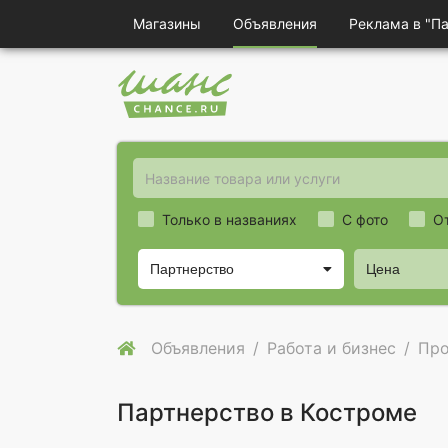
Магазины
Объявления
Реклама в "П
Только в названиях
С фото
О
Партнерство
Цена
Объявления
Работа и бизнес
Про
Партнерство в Костроме