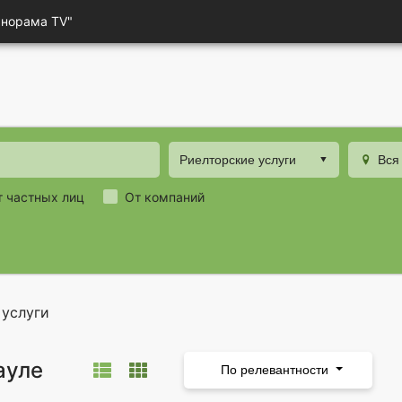
анорама TV"
Риелторские услуги
Вся
т частных лиц
От компаний
 услуги
ауле
По релевантности