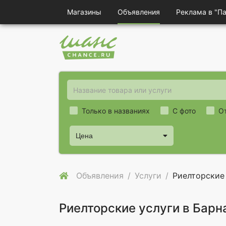
Магазины
Объявления
Реклама в "П
Только в названиях
С фото
О
Цена
Объявления
Услуги
Риелторские
Риелторские услуги в Барн