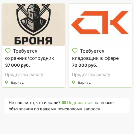
Требуется
Требуется
охранник/сотрудник
кладовщик в сфере
чоп в сфере Охрана,
Логистика, таможня,
37 000 руб.
70 000 руб.
безопасность, полиция
склад
Предлагаю работу
Предлагаю работу
Барнаул
Барнаул
Не нашли то, что искали?
Подписаться
на новые
объявления по вашему поисковому запросу.