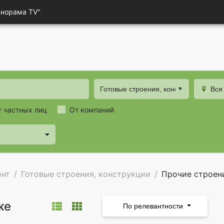
анорама TV"
Готовые строения, конструкции
Вся
т частных лиц
От компаний
онт
Готовые строения, конструкции
Прочие строен
же
По релевантности