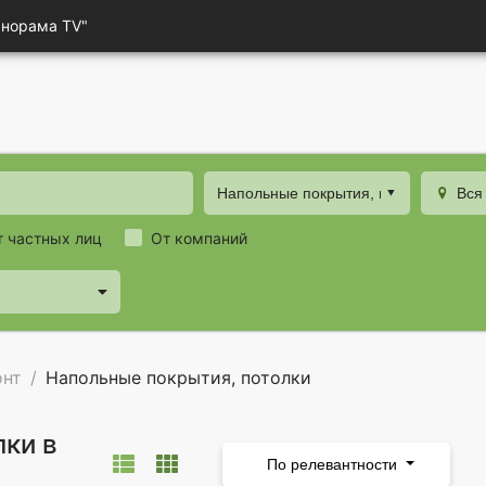
анорама TV"
Напольные покрытия, потолки
Вся
т частных лиц
От компаний
онт
Напольные покрытия, потолки
лки в
По релевантности