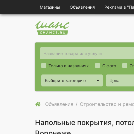
Магазины
Объявления
Реклама в "П
Только в названиях
С фото
О
Выберите категорию
Цена
Объявления
Строительство и рем
Напольные покрытия, пото
Воронеже