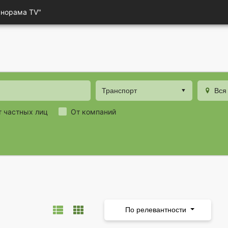
анорама TV"
Транспорт
Вся
т частных лиц
От компаний
По релевантности