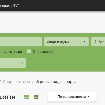
анорама TV"
Спорт и отдых
Вся
т частных лиц
От компаний
Спорт и отдых
Игровые виды спорта
ьятти
По релевантности