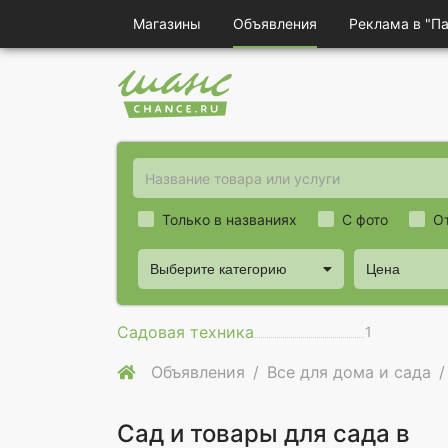
Магазины
Объявления
Реклама в "П
Только в названиях
С фото
О
Выберите категорию
Цена
Садовая техника
1
Объявления
Все для дома и сада
Сад и товары для сада в