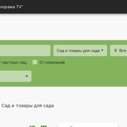
анорама TV"
Сад и товары для сада
Вся
т частных лиц
От компаний
Сад и товары для сада