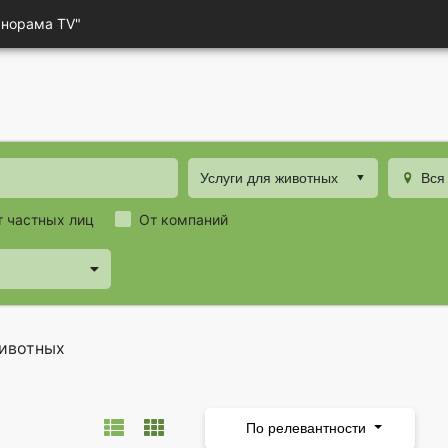
анорама TV"
Услуги для животных
Вся
т частных лиц
От компаний
животных
По релевантности