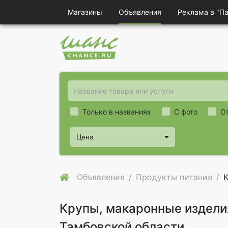
Магазины
Объявления
Реклама в "П
Только в названиях
С фото
О
Цена
Объявления
Продукты питания
Крупы, макаронные издели
Тамбовской области