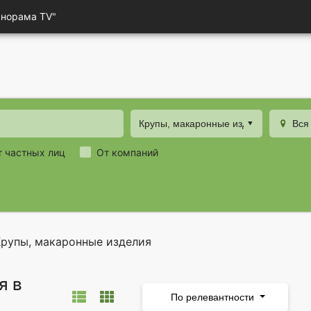
анорама TV"
Крупы, макаронные изделия
Вся
т частных лиц
От компаний
Крупы, макаронные изделия
я в
По релевантности