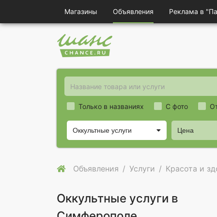
Магазины
Объявления
Реклама в "П
Только в названиях
С фото
О
Оккультные услуги
Цена
Объявления
Услуги
Красота и з
Оккультные услуги в
Симферополе