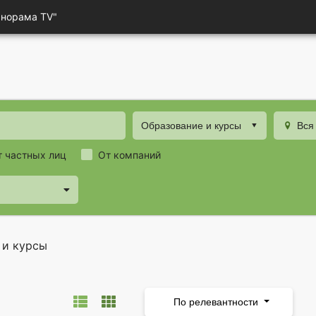
анорама TV"
Образование и курсы
Вся
т частных лиц
От компаний
 и курсы
По релевантности