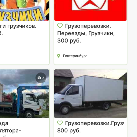
ги грузчиков.
Грузоперевозки.
б.
Переезды, Грузчики,
Перевозка/Доставка,
300 руб.
Погрузка/Разгрузка,
Спуск/Подьем - Заказ
Екатеринбург
Газ
2
нда
Грузоперевозки.Грузчики
лятора-
800 руб.