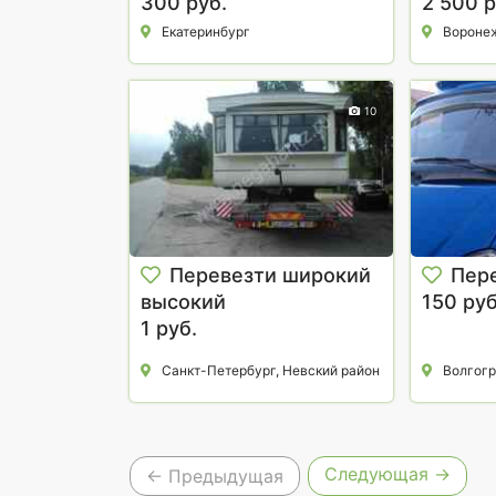
Стиральной Машины,
300 руб.
эвакуа
2 500 р
Вещей, Мебели.
Екатеринбург
Вороне
10
Перевезти широкий
Пер
высокий
150 руб
нестандартный груз
1 руб.
контейнер БКТП
Санкт-Петербург, Невский район
Волгогр
трансформатор
Следующая →
← Предыдущая