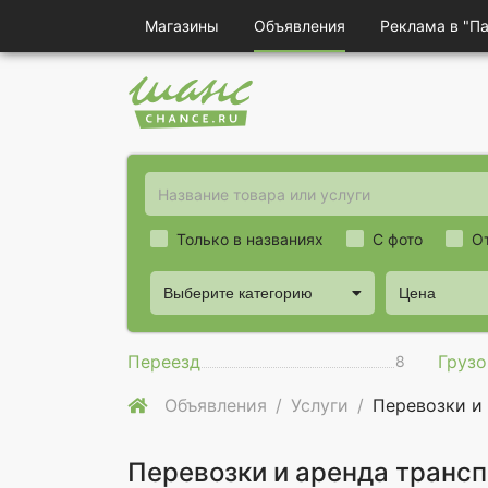
Магазины
Объявления
Реклама в "П
Только в названиях
С фото
О
Выберите категорию
Цена
Переезд
Грузо
8
Объявления
Услуги
Перевозки и
Перевозки и аренда трансп