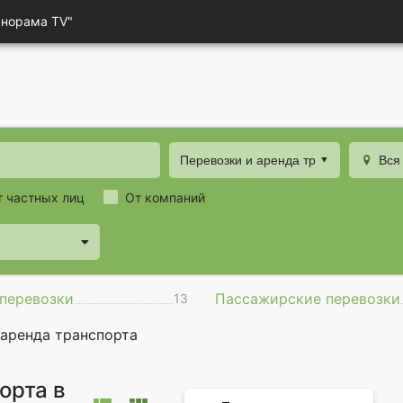
анорама TV"
Перевозки и аренда транспорта
Вся
т частных лиц
От компаний
перевозки
Пассажирские перевозки
13
 аренда транспорта
орта в