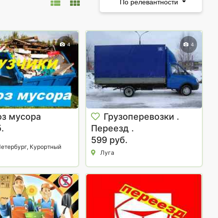
По релевантности
4
4
оз мусора
Грузоперевозки .
.
Переезд .
599 руб.
етербург, Курортный
Луга