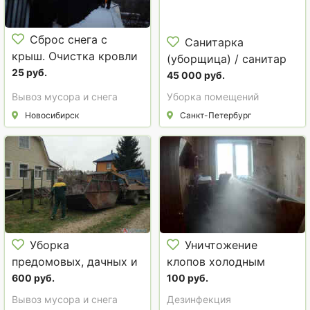
Сброс снега с
Санитарка
крыш. Очистка кровли
(уборщица) / санитар
от наледи. Уборка
25 руб.
(уборщик)
45 000 руб.
сосулек
Вывоз мусора и снега
Уборка помещений
Новосибирск
Санкт-Петербург
Уборка
Уничтожение
предомовых, дачных и
клопов холодным
др. участков.
туманом за 1 час с
600 руб.
100 руб.
первого раза!
Вывоз мусора и снега
Дезинфекция