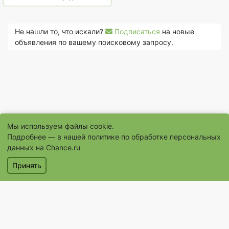
Не нашли то, что искали?
Подписаться
на новые
объявления по вашему поисковому запросу.
Мы используем файлы cookie.
Подробнее — в нашей
политике по обработке персональных
данных на Chance.ru
© 1996–2026 Сайт бесплатных объявлений «Шанс.Ру»
Принять
® «Шанс», «chance» являются зарегистрированными товарными
знаками
Объявления
Магазины
Услуги
Помощь
Контакты
Условия использования