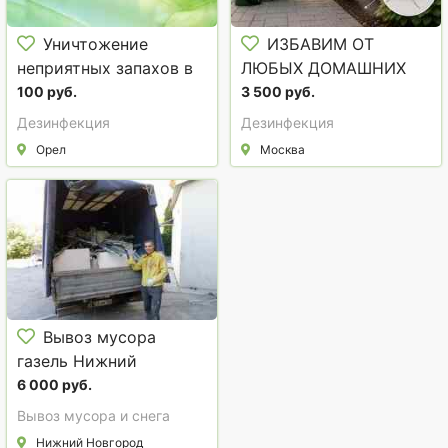
Уничтожение
ИЗБАВИМ ОТ
неприятных запахов в
ЛЮБЫХ ДОМАШНИХ
Орле сухим и
НАСЕКОМЫХ!
100 руб.
3 500 руб.
холодным туманом
Дезинфекция
Дезинфекция
Орел
Москва
Вывоз мусора
газель Нижний
Новгород
6 000 руб.
Вывоз мусора и снега
Нижний Новгород