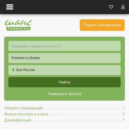
Подать объявление
Клининг и уборка
Вся Россия
Найти
Развернуть фильтр
Уборка помещений
1
Вывоз мусора и снега
3
Дезинфекция
7