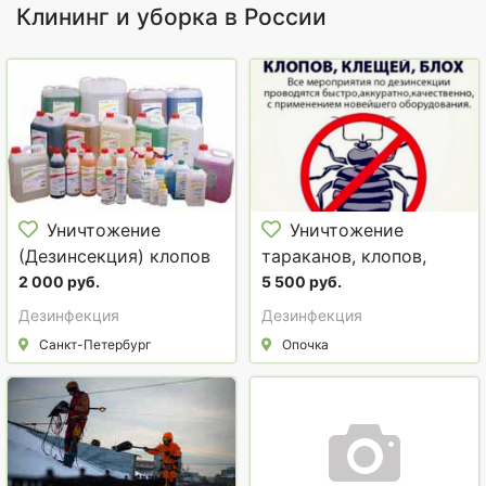
Клининг и уборка в России
Уничтожение
Уничтожение
(Дезинсекция) клопов
тараканов, клопов,
и тараканов
крыс.
2 000 руб.
5 500 руб.
(насекомых)
Дезинфекция
Дезинфекция
Санкт-Петербург
Опочка