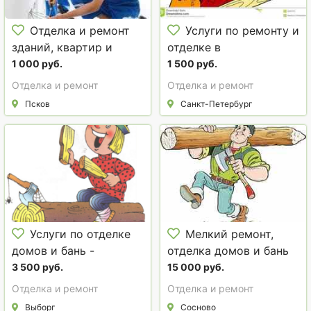
Отделка и ремонт
Услуги по ремонту и
зданий, квартир и
отделке в
помещений всех типов.
Красноозерном,
1 000 руб.
1 500 руб.
Силино, Коробицыно,
Отделка и ремонт
Отделка и ремонт
Светлом, Васильево.
Псков
Санкт-Петербург
Услуги по отделке
Мелкий ремонт,
домов и бань -
отделка домов и бань
каркасных, срубов
деревом в
3 500 руб.
15 000 руб.
деревом в Выборгском
Приозерском р-не
Отделка и ремонт
Отделка и ремонт
и Приозерском р-х
Выборг
Сосново