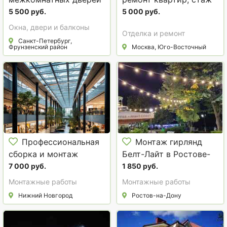
- плотницкие работы
30 лет..
5 500 руб.
5 000 руб.
Окна, двери и балконы
Отделка и ремонт
Санкт-Петербург,
Фрунзенский район
Москва, Юго-Восточный
Профессиональная
Монтаж гирлянд
сборка и монтаж
Белт-Лайт в Ростове-
пластиковых и
на-Дону
7 000 руб.
1 850 руб.
алюминиевых
Монтажные работы
Монтажные работы
конструкций
Нижний Новгород
Ростов-на-Дону