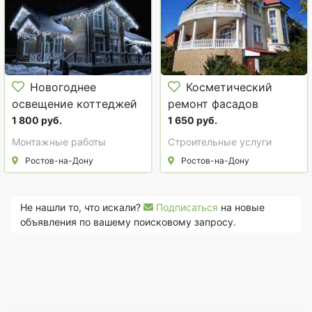
Новогоднее
Косметический
освещение коттеджей
ремонт фасадов
– Ростов-на-Дону и
1 800 руб.
1 650 руб.
область
Монтажные работы
Строительные услуги
Ростов-на-Дону
Ростов-на-Дону
Не нашли то, что искали?
Подписаться
на новые
объявления по вашему поисковому запросу.