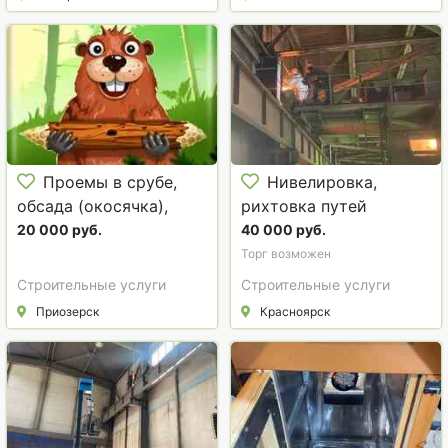
Проемы в срубе,
Нивелировка,
обсада (окосячка),
рихтовка путей
мелкий ремонт и
мостового крана
20 000 руб.
40 000 руб.
отделка каркасных
Торг возможен
домов в Приозерском
Строительные услуги
Строительные услуги
районе.
Приозерск
Красноярск