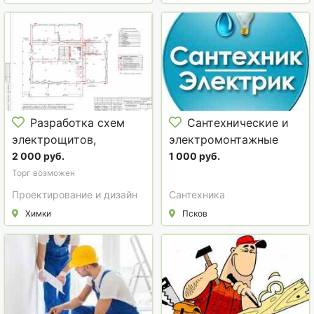
Разработка схем
Сантехнические и
электрощитов,
электромонтажные
однолинейных схем
работы, мастер
2 000 руб.
1 000 руб.
электроснабжения
отделочник.
Торг возможен
Проектирование и дизайн
Сантехника
Химки
Псков