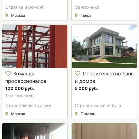
Отделка и ремонт
Сантехника
Москва
Тверь
Команда
Строительство бань
профессионалов
и домов
осуществит
100 000 руб.
5 000 руб.
строительные работы
Торг возможен
по вашей смете
Строительные услуги
Строительные услуги
Москва
Тюмень