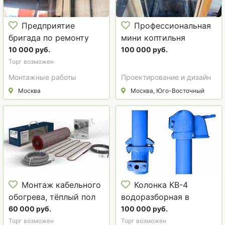
Предприятие
Профессиональная
бригада по ремонту
мини коптильня
подкрановых
10 000 руб.
100 000 руб.
мостовых путей
Торг возможен
Монтажные работы
Проектирование и дизайн
Москва
Москва, Юго-Восточный
Монтаж кабельного
Колонка КВ-4
обогрева, тёплый пол
водоразборная в
Твери. Гидрант ГП
60 000 руб.
100 000 руб.
Торг возможен
Торг возможен