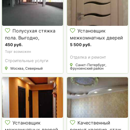
Полусухая стяжка
Установщик
пола. Выгодно,
межкомнатных дверей
качественно, быстро.
КУПЧИНО
450 руб.
5 500 руб.
Немецкое
Торг возможен
Отделка и ремонт
оборудование
Строительные услуги
Санкт-Петербург,
Москва, Северный
Фрунзенский район
Установщик
Качественный
межкомнатных дверей
ремонт квартир, стаж