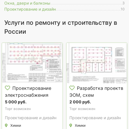
Окна, двери и балконы
3
Проектирование и дизайн
10
Услуги по ремонту и строительству в
России
Проектирование
Разработка проектв
электроснабжения
ЭОМ, схем
квартир, домов,
электрощитов,
5 000 руб.
2 000 руб.
офисов, магазинов.
однолинейных схем
Торг возможен
Торг возможен
электроснабжения
Проектирование и дизайн
Проектирование и дизайн
Химки
Химки