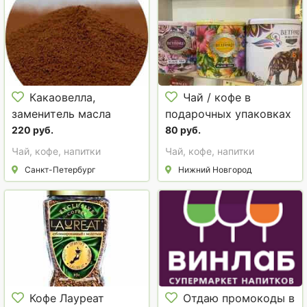
Какаовелла,
Чай / кофе в
заменитель масла
подарочных упаковках
какао, эквивалент
/ наборы
220 руб.
80 руб.
масла какао, какао-
Чай, кофе, напитки
Чай, кофе, напитки
масло, какао
Санкт-Петербург
Нижний Новгород
тёртое.какао-порошок.
Кофе Лауреат
Отдаю промокоды в