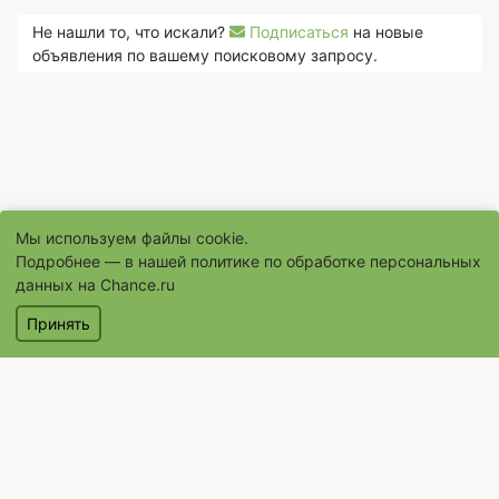
Не нашли то, что искали?
Подписаться
на новые
объявления по вашему поисковому запросу.
Мы используем файлы cookie.
Подробнее — в нашей
политике по обработке персональных
данных на Chance.ru
© 1996–2026 Сайт бесплатных объявлений «Шанс.Ру»
Принять
® «Шанс», «chance» являются зарегистрированными товарными
знаками
Объявления
Магазины
Услуги
Помощь
Контакты
Условия использования