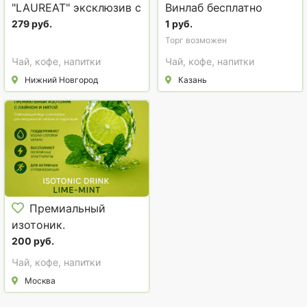
"LAUREAT" эксклюзив с
Винлаб бесплатно
добавлением молотого
279 руб.
1 руб.
95 гр ст/б
Торг возможен
Чай, кофе, напитки
Чай, кофе, напитки
Нижний Новгород
Казань
Премиальный
изотоник.
200 руб.
Чай, кофе, напитки
Москва