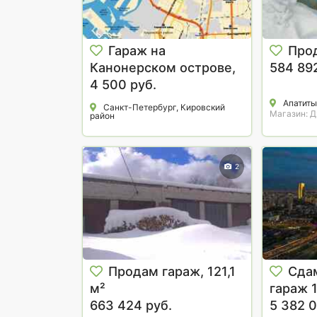
Гараж на
Прод
Канонерском острове,
584 892
м. Балтийская, за 4500
4 500 руб.
в месяц.
Апатиты
Санкт-Петербург, Кировский
Магазин: 
район
2
Продам гараж, 121,1
Сда
м²
гараж 
663 424 руб.
5 382 0