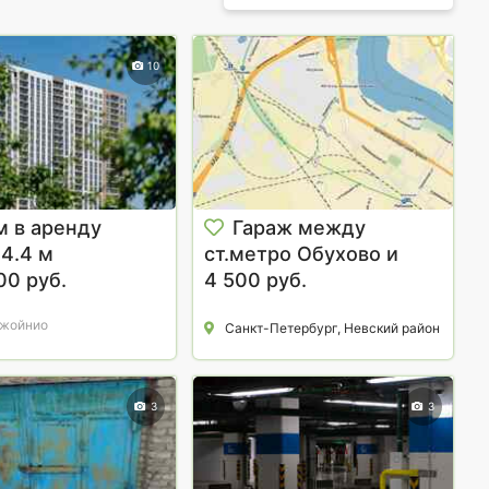
10
м в аренду
Гараж между
14.4 м
ст.метро Обухово и
00 руб.
Рыбацкое, Невский р-н.
4 500 руб.
1-й Обуховский проезд,
Джойнио
Санкт-Петербург, Невский район
4500 р/мес.
3
3