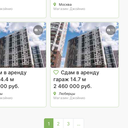
Москва
Джойнио
Магазин: Джойнио
10
10
м в аренду
Сдам в аренду
14.4 м
гараж 14.7 м
00 руб.
2 460 000 руб.
цы
Люберцы
Джойнио
Магазин: Джойнио
1
2
3
...