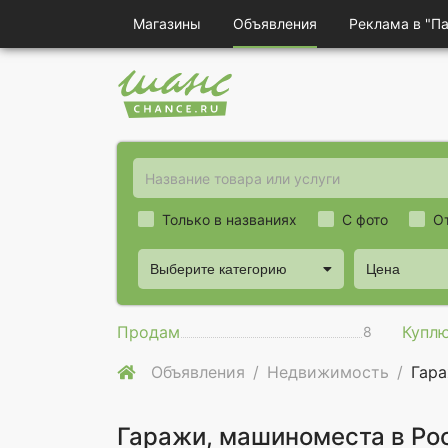
Магазины
Объявления
Реклама в "П
Только в названиях
С фото
О
Выберите категорию
Цена
Продам
Купл
8
Объявления
Недвижимость
Гар
Гаражи, машиноместа в Ро