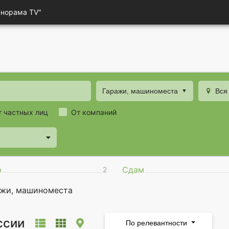
анорама TV"
Гаражи, машиноместа
Вся
т частных лиц
От компаний
ю
Сдам
2
ажи, машиноместа
ссии
По релевантности