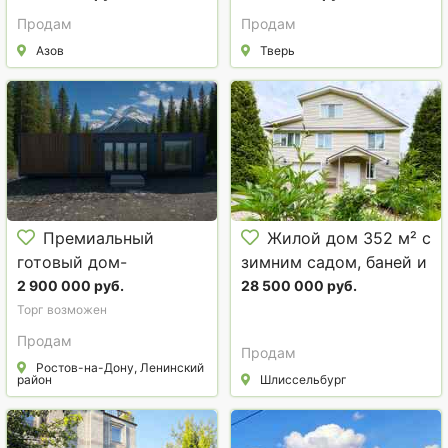
Продам
Продам
Азов
Тверь
Премиальный
Жилой дом 352 м² с
готовый дом-
зимним садом, баней и
контейнер
гаражом на 13 сотках в
2 900 000 руб.
28 500 000 руб.
Шлиссельбурге
Торг возможен
Продам
Продам
Ростов-на-Дону, Ленинский
район
Шлиссельбург