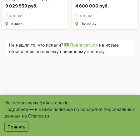
9 029 559 руб.
4 600 000 руб.
Продам
Продам
Кинель
Тюмень
Не нашли то, что искали?
Подписаться
на новые
объявления по вашему поисковому запросу.
Мы используем файлы cookie.
Подробнее — в нашей
политике по обработке персональных
данных на Chance.ru
© 1996–2026 Сайт бесплатных объявлений «Шанс.Ру»
Принять
® «Шанс», «chance» являются зарегистрированными товарными
знаками