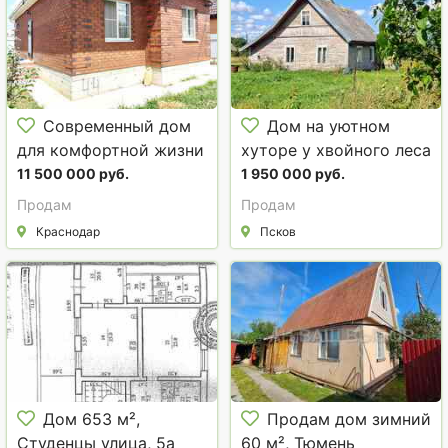
Современный дом
Дом на уютном
для комфортной жизни
хуторе у хвойного леса
под Псковскими
11 500 000 руб.
1 950 000 руб.
Печорами, 6 Га. земли.
Продам
Продам
Краснодар
Псков
Дом 653 м²,
Продам дом зимний
Студенцы улица, 5а
60 м², Тюмень