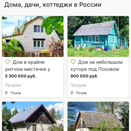
Дома, дачи, коттеджи в России
Дом в крайне
Дом на небольшом
уютном местечке у
хуторе под Псковом
хвойного леса под
5 300 000 руб.
900 000 руб.
Старым Изборском.
Продам
Продам
Псков
Псков