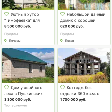
Уютный хутор
Небольшой дачный
"Тимофеевка" для
домик с хорошей
бизнеса и проживания
банькой под Псковом.
8 500 000 руб.
620 000 руб.
под Псковскими
Торг.
Продам
Продам
Печорами
Печоры
Псков
Дом у хвойного
Коттедж без
леса в Пушкинских
отделки 360 кв.м. с
Горах Псковской
видом на Псковское
3 300 000 руб.
1 700 000 руб.
области
озеро
Торг возможен