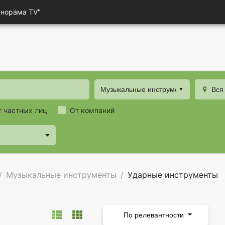
анорама TV"
Музыкальные инструменты
Вся
т частных лиц
От компаний
Музыкальные инструменты
Ударные инструменты
По релевантности