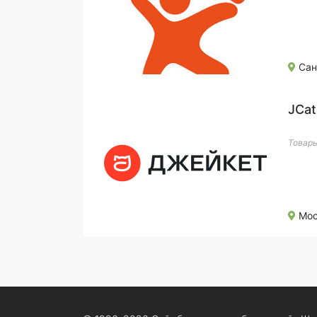
Сан
JCat
Товары
Моск