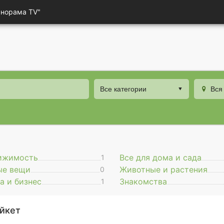
анорама TV"
Все категории
Вся
ижимость
Все для дома и сада
1
ые вещи
Животные и растения
0
а и бизнес
Знакомства
1
йкет