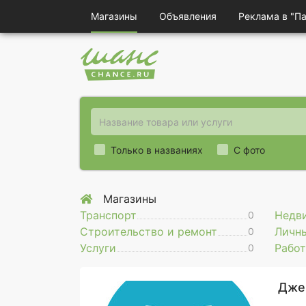
Магазины
Объявления
Реклама в "П
Только в названиях
С фото
Магазины
Транспорт
Недв
0
Строительство и ремонт
Личн
0
Услуги
Работ
0
Дже