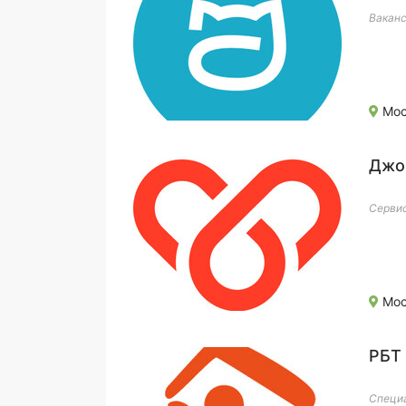
Ваканс
Мос
Джо
Сервис
Мос
РБТ
Специа