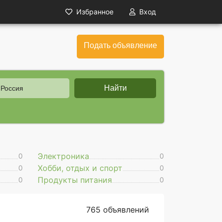
Избранное
Вход
Подать объявление
Найти
 Россия
Электроника
0
0
Хобби, отдых и спорт
0
0
Продукты питания
0
0
765 объявлений