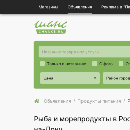
Магазины
Объявления
Реклама в "П
Только в названиях
С фото
О
Цена
Район горо
Объявления
Продукты питания
Рыба и морепродукты в Ро
на-Дону