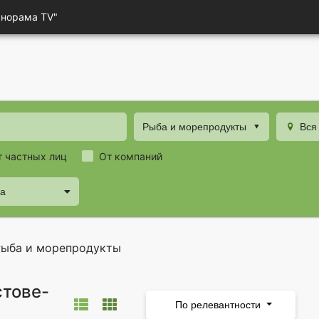
анорама TV"
Рыба и морепродукты
Вся
т частных лиц
От компаний
да
Рыба и морепродукты
стове-
По релевантности