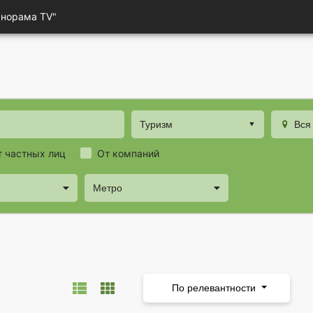
анорама TV"
Туризм
Вся
т частных лиц
От компаний
Метро
По релевантности