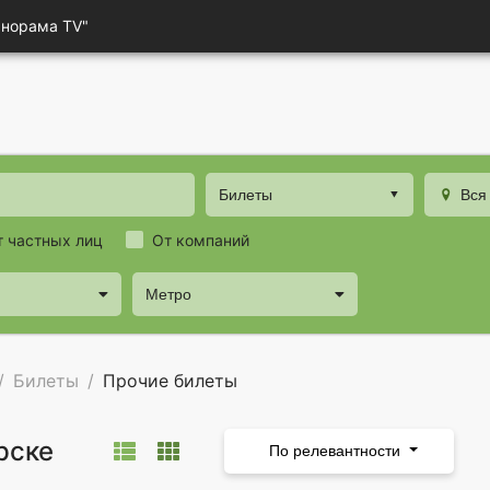
анорама TV"
Билеты
Вся
т частных лиц
От компаний
Метро
Билеты
Прочие билеты
рске
По релевантности