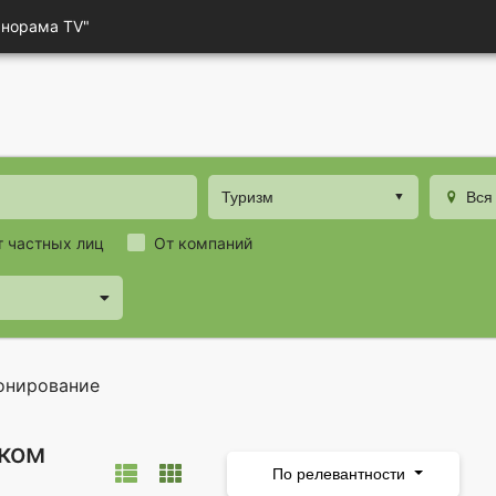
анорама TV"
Туризм
Вся
т частных лиц
От компаний
онирование
ком
По релевантности