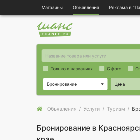
Магазины
Объявления
Реклама в "П
Только в названиях
С фото
О
Бронирование
Цена
Объявления
Услуги
Туризм
Бр
Бронирование в Красноярс
крае