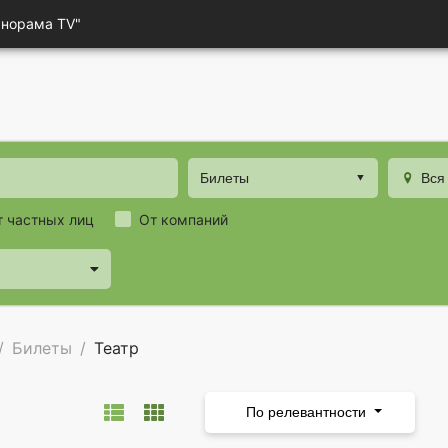
анорама TV"
Билеты
Вся
т частных лиц
От компаний
Билеты
Театр
По релевантности