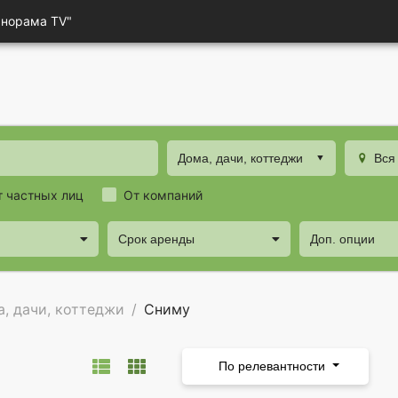
анорама TV"
Дома, дачи, коттеджи
Вся
т частных лиц
От компаний
Срок аренды
Доп. опции
, дачи, коттеджи
Сниму
По релевантности