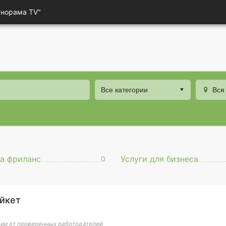
анорама TV"
Все категории
Вся
а фриланс
Услуги для бизнеса
0
йкет
ии от проверенных работодателей