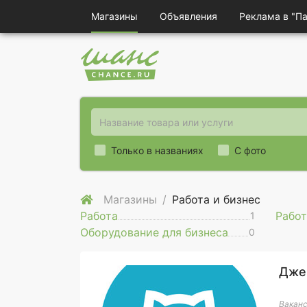
Магазины
Объявления
Реклама в "П
Только в названиях
С фото
Магазины
Работа и бизнес
Работа
Работ
1
Оборудование для бизнеса
0
Дже
Ваканс