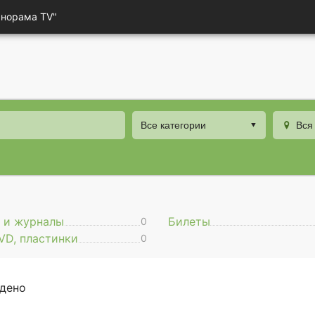
анорама TV"
Все категории
Вся
 и журналы
Билеты
0
VD, пластинки
0
йдено