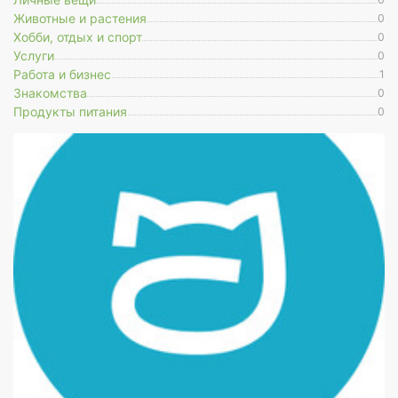
Животные и растения
0
Хобби, отдых и спорт
0
Услуги
0
Работа и бизнес
1
Знакомства
0
Продукты питания
0