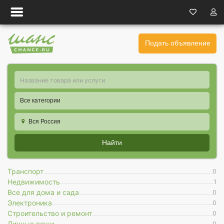
Подать объявление
Все категории
Вся Россия
Найти
Транспорт
0
Недвижимость
1
Все для дома и сада
0
Электроника
0
Строительство и ремонт
0
Личные вещи
0