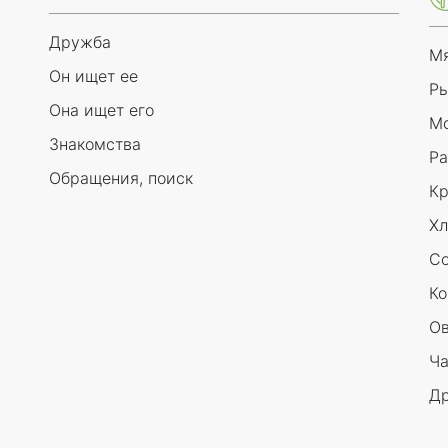
Дружба
Мя
Он ищет ее
Ры
Она ищет его
Мо
Знакомства
Ра
Обращения, поиск
Кр
Хл
Со
Ко
Ов
Ча
Др