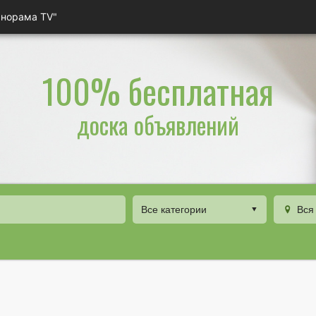
анорама TV"
100% бесплатная
доска объявлений
Все категории
Вся