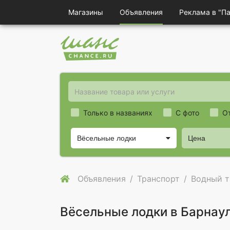
Магазины
Объявления
Реклама в "П
Только в названиях
С фото
О
Вёсельные лодки
Цена
Объявления
Транспорт
Водный т
Вёсельные лодки в Барнау