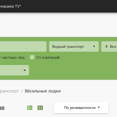
анорама TV"
Водный транспорт
Вся
т частных лиц
От компаний
ранспорт
Вёсельные лодки
ле
По релевантности