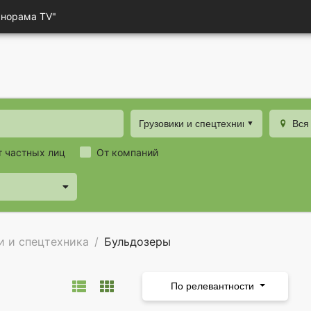
анорама TV"
Грузовики и спецтехника
Вся
т частных лиц
От компаний
и и спецтехника
Бульдозеры
По релевантности