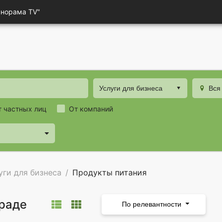
анорама TV"
Услуги для бизнеса
Вся
т частных лиц
От компаний
уги для бизнеса
Продукты питания
граде
По релевантности