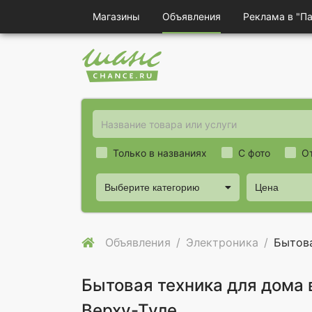
Магазины
Объявления
Реклама в "П
Только в названиях
С фото
О
Выберите категорию
Цена
Объявления
Электроника
Бытова
Бытовая техника для дома 
Верху-Туле