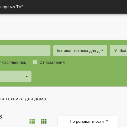
анорама TV"
Бытовая техника для дома
Вся
т частных лиц
От компаний
я техника для дома
в
По релевантности