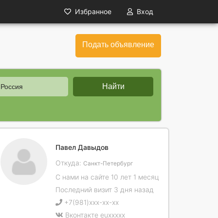
Избранное
Вход
Подать объявление
Найти
 Россия
Павел Давыдов
Откуда:
Санкт-Петербург
С нами на сайте 10 лет 1 месяц
Последний визит 3 дня назад
+7(981)xxx-xx-xx
Вконтакте
euxxxxx