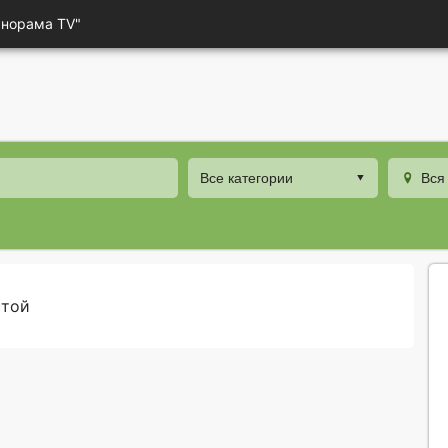
анорама TV"
Все категории
Вся
стой