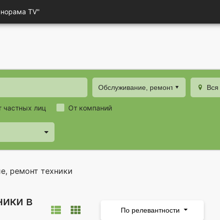
анорама TV"
Обслуживание, ремонт техники
Вся
т частных лиц
От компаний
е, ремонт техники
ники в
По релевантности